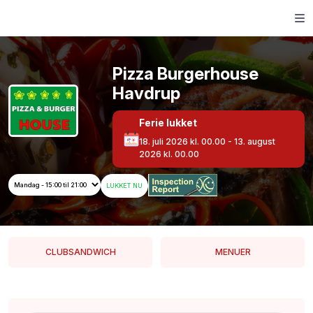
Pizza Burgerhouse
Havdrup
Ferie lukket
18. juli 2026 kl. 00.00 - 13. august
2026 kl. 00.00
LUKKET NU
CLUBSANDWICH
MENUER