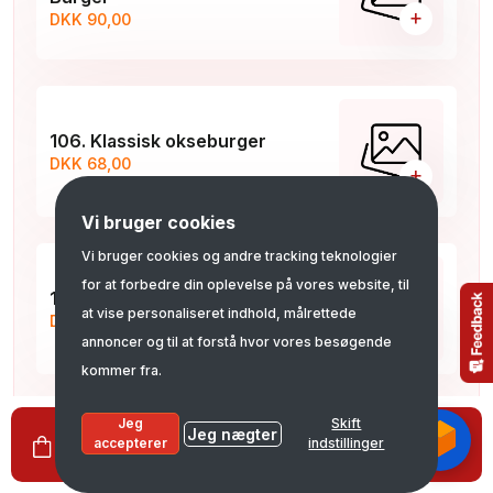
+
DKK 90,00
106. Klassisk okseburger
DKK 68,00
+
Vi bruger cookies
Vi bruger cookies og andre tracking teknologier
for at forbedre din oplevelse på vores website, til
107. Cheese okseburger
at vise personaliseret indhold, målrettede
DKK 72,00
+
annoncer og til at forstå hvor vores besøgende
kommer fra.
M1. Okse burger Menu nr. 106.
Jeg
Skift
Jeg nægter
0
Se kurv
DKK 0,00
accepterer
indstillinger
Med lille pommes frites, 0,33 ltr.
sodavand
+